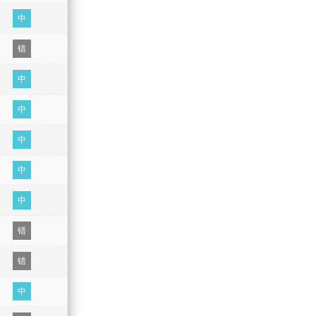
中
错
中
中
中
中
中
错
错
中