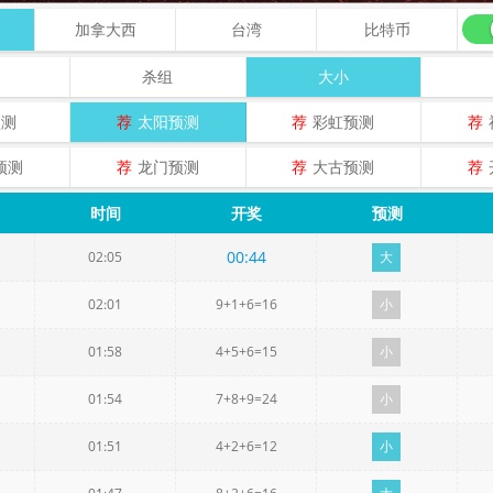
加拿大西
台湾
比特币
杀组
大小
预测
荐
太阳预测
荐
彩虹预测
荐
预测
荐
龙门预测
荐
大古预测
荐
时间
开奖
预测
00
:
44
02:05
大
02:01
9+1+6=16
小
01:58
4+5+6=15
小
01:54
7+8+9=24
小
01:51
4+2+6=12
小