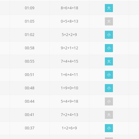
01:09
8+6+4=18
大
01:05
0+5+8=13
大
01:02
5+2+2=9
小
00:58
9+2+1=12
小
00:55
7+4+4=15
大
00:51
1+6+4=11
小
00:48
1+9+0=10
小
00:44
5+4+9=18
小
00:41
7+2+4=13
大
00:37
1+2+6=9
小