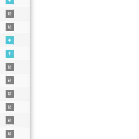
中
错
错
中
中
错
错
错
错
错
错