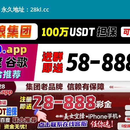
永久地址：28kl.cc