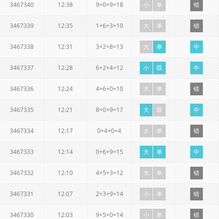
3467340
12:38
9+0+9=18
小
单
错
3467339
12:35
1+6+3=10
大
单
错
3467338
12:31
3+2+8=13
大
单
中
3467337
12:28
6+2+4=12
小
双
中
3467336
12:24
4+6+0=10
大
单
错
3467335
12:21
8+0+9=17
大
双
中
3467334
12:17
0+4+0=4
大
单
错
3467333
12:14
0+6+9=15
大
单
中
3467332
12:10
4+5+3=12
大
单
错
3467331
12:07
2+3+9=14
小
单
错
3467330
12:03
9+5+0=14
小
单
错